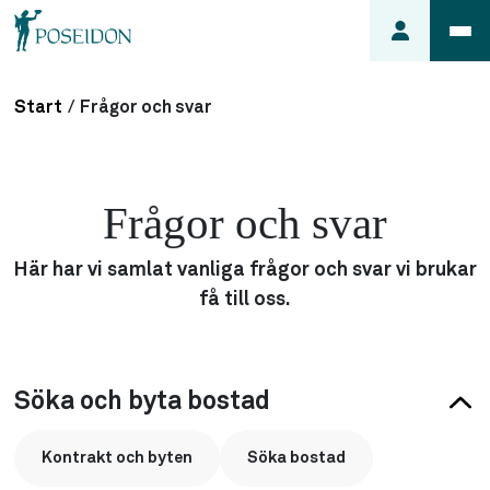
Start
/
Frågor och svar
Anmäl ett
fel i
lägenheten
Frågor och svar
Frågor
om
Här har vi samlat vanliga frågor och svar vi brukar
min
få till oss.
hyra
Så här
söker du
lägenhet
Söka och byta bostad
Kontrakt och byten
Söka bostad