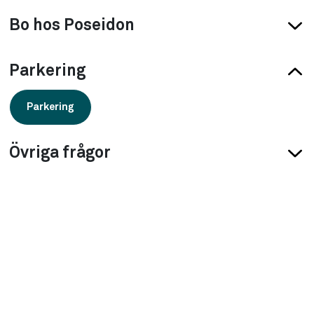
Bo hos Poseidon
Betala
Boendeappen
Hyra
Hyresgäst
Parkering
hyran
ut i
andra
Parkering
hand
Övriga frågor
Övriga frågor