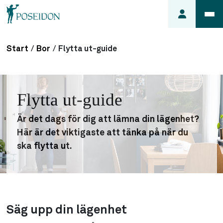
Start
/
Bor
/
Flytta ut-guide
Anmäl ett
fel i
lägenheten
Flytta ut-guide
Frågor
om
Är det dags för dig att lämna din lägenhet?
min
Här är det viktigaste att tänka på när du
hyra
ska flytta ut.
Så här
söker du
lägenhet
Säg upp din lägenhet