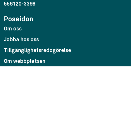
556120-3398
Poseidon
Om oss
Jobba hos oss
Tillgänglighetsredogörelse
Om webbplatsen
Personuppgifter
För leverantörer
Visselblåsarfunktion
Press
Pressrum