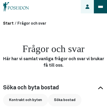
Start
/
Frågor och svar
Anmäl ett
fel i
lägenheten
Frågor och svar
Frågor
om
Här har vi samlat vanliga frågor och svar vi brukar
min
få till oss.
hyra
Så här
söker du
lägenhet
Söka och byta bostad
Kontrakt och byten
Söka bostad