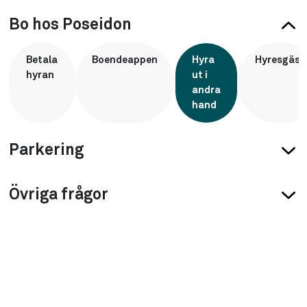
Bo hos Poseidon
Betala
Boendeappen
Hyra
Hyresgäst
hyran
ut i
andra
hand
Parkering
Parkering
Övriga frågor
Övriga frågor