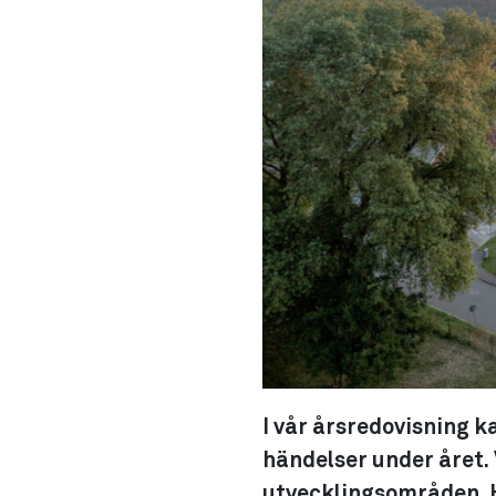
I vår årsredovisning 
händelser under året. V
utvecklingsområden. H