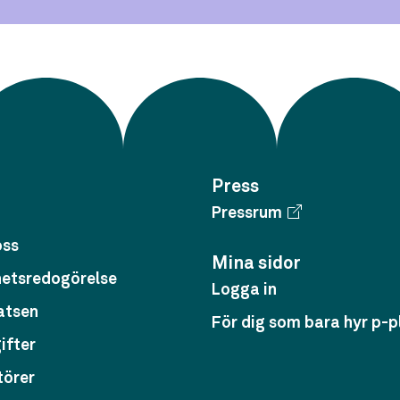
Press
Pressrum
oss
Mina sidor
hetsredogörelse
Logga in
atsen
För dig som bara hyr p-p
ifter
törer