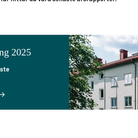
ing 2025
aste
: