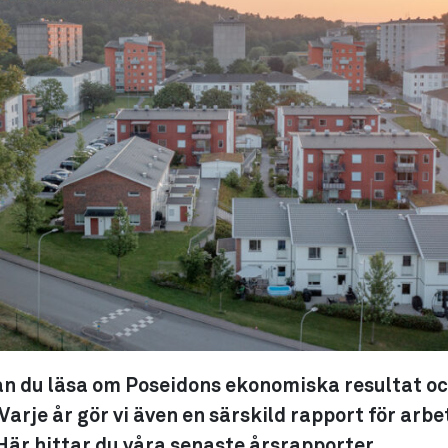
kan du läsa om Poseidons ekonomiska resultat oc
arje år gör vi även en särskild rapport för arbet
är hittar du våra senaste årsrapporter.