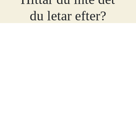
du letar efter?
Hör gärna av dig till oss så hjälper vi dig!
Läs mer
Kontakta Poseidon
Kontakta oss
Här hittar du information om hur du kan komma i
kontakt med oss