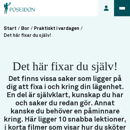
Start
/
Bor
/
Praktiskt i vardagen
/
Anmäl ett
Det här fixar du själv!
fel i
lägenheten
Frågor
Det här fixar du själv!
om
min
Det finns vissa saker som ligger på
hyra
dig att fixa i och kring din lägenhet.
Så här
En del är självklart, kunskap du har
söker du
och saker du redan gör. Annat
lägenhet
kanske du behöver en påminnare
kring. Här ligger 10 snabba lektioner,
i korta filmer som visar hur du sköter