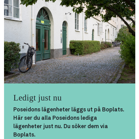
Ledigt just nu
Poseidons lägenheter läggs ut på Boplats.
Här ser du alla Poseidons lediga
lägenheter just nu. Du söker dem via
Boplats.