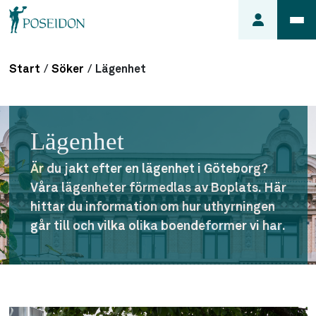
Start
/
Söker
/
Lägenhet
Anmäl ett
fel i
lägenheten
Lägenhet
Frågor
om
Är du jakt efter en lägenhet i Göteborg?
min
Våra lägenheter förmedlas av Boplats. Här
hyra
hittar du information om hur uthyrningen
Så här
går till och vilka olika boendeformer vi har.
söker du
lägenhet