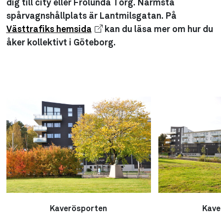
dig till city eller Frölunda Torg. Närmsta
spårvagnshållplats är Lantmilsgatan. På
Västtrafiks hemsida
kan du läsa mer om hur du
åker kollektivt i Göteborg.
Kaverösporten
Kave