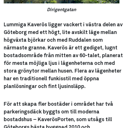
Dirigentgatan
Lummiga Kaverös ligger vackert i västra delen av
Göteborg med ett högt, lite avskilt läge mellan
högväxta björkar och med Ruddalen som
närmaste granne. Kaverös är ett gediget, lugnt
bostadsområde från mitten av 60-talet, planerat
för mesta möjliga ljus i lägenheterna och med
stora grönytor mellan husen. Flera av lägenheter
har en traditionell funkisstil med öppna
planlösningar och fint ljusinsläpp.
För att skapa fler bostäder i området har två
parkeringsdäck byggts om till moderna
bostadshus – KaverösPorten, som utsågs till
Göteborgs bästa byggnad 2010 och