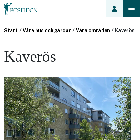
Start
/
Våra hus och gårdar
/
Våra områden
/
Kaverös
Anmäl ett
fel i
Kaverös
lägenheten
Frågor
om
min
hyra
Så här
söker du
lägenhet