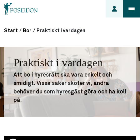
Start
/
Bor
/
Praktiskt i vardagen
Anmäl ett
fel i
lägenheten
Praktiskt i vardagen
Frågor
om
Att bo i hyresrätt ska vara enkelt och
min
smidigt. Vissa saker sköter vi, andra
hyra
behöver du som hyresgäst göra och ha koll
Så här
på.
söker du
lägenhet