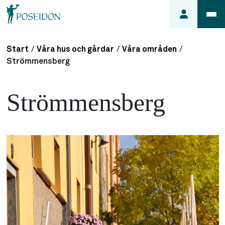
Start
/
Våra hus och gårdar
/
Våra områden
/
Anmäl ett
Strömmensberg
fel i
lägenheten
Strömmensberg
Frågor
om
min
hyra
Så här
söker du
lägenhet