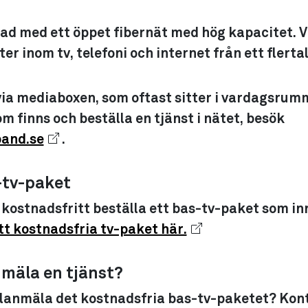
tad med ett öppet fibernät med hög kapacitet. V
ter inom tv, telefoni och internet från ett flerta
 via mediaboxen, som oftast sitter i vardagsrumm
m finns och beställa en tjänst i nätet, besök
and.se
.
-tv-paket
kostnadsfritt beställa ett bas-tv-paket som in
itt kostnadsfria tv-paket här.
anmäla en tjänst?
 felanmäla det kostnadsfria bas-tv-paketet? Kon