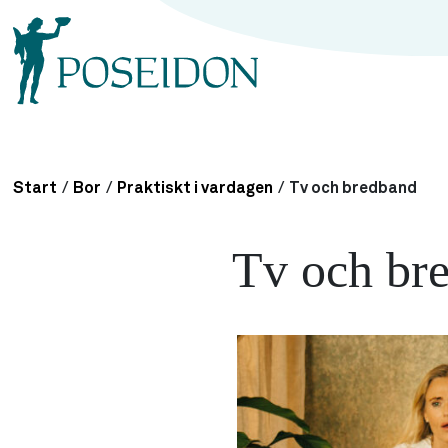
Start
/
Bor
/
Praktiskt i vardagen
/
Tv och bredband
Tv och br