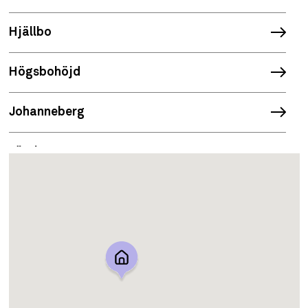
Hjällbo
Högsbohöjd
Johanneberg
Järnbrott
Jättesten
Kallebäck
Kaverös