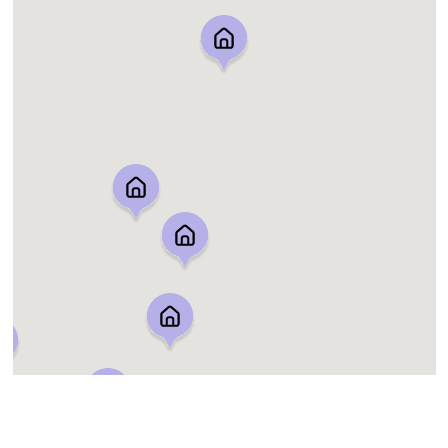
Krokslätt
Kvillebäcken
Kyrkbyn
Kålltorp
Kärralund
Lunden
Länsmansgården
Lövgärdet