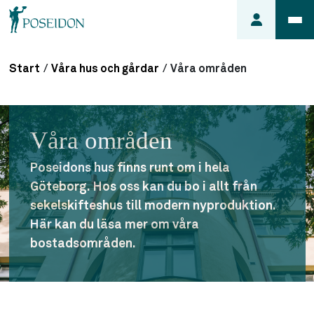
Start
/
Våra hus och gårdar
/
Våra områden
Anmäl ett
fel i
lägenheten
Våra områden
Frågor
om
Poseidons hus finns runt om i hela
min
Göteborg. Hos oss kan du bo i allt från
hyra
sekelskifteshus till modern nyproduktion.
Så här
Här kan du läsa mer om våra
söker du
bostadsområden.
lägenhet