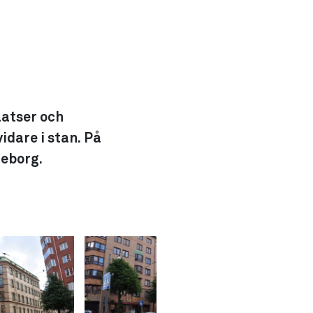
latser och
dare i stan. På
teborg.