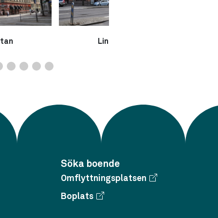
atan
Linnégatan
Söka boende
Omflyttningsplatsen
Boplats