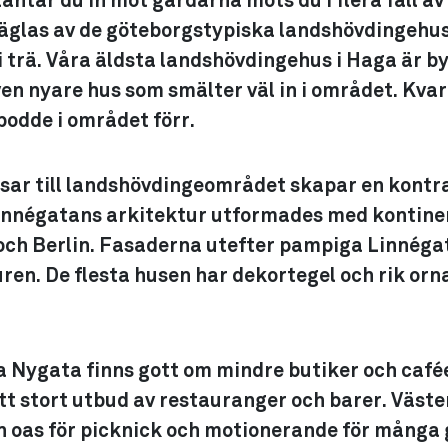
äntar du in mot gårdarna möts du i flera fall a
äglas av de göteborgstypiska landshövdingehus
i trä. Våra äldsta landshövdingehus i Haga är by
ven nyare hus som smälter väl in i området. Kv
bodde i området förr.
ar till landshövdingeområdet skapar en kontras
innégatans arkitektur utformades med kontine
n och Berlin. Fasaderna utefter pampiga Linnéga
uren. De flesta husen har dekortegel och rik or
 Nygata finns gott om mindre butiker och caf
tt stort utbud av restauranger och barer. Väst
en oas för picknick och motionerande för många