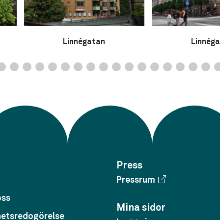
Linnégatan
Linnég
Press
Pressrum
oss
Mina sidor
hetsredogörelse