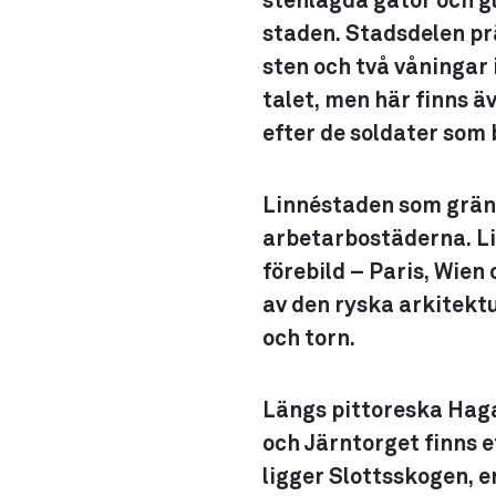
stenlagda gator och gl
staden. Stadsdelen pr
sten och två våningar 
talet, men här finns ä
efter de soldater som 
Linnéstaden som gräns
arbetarbostäderna. L
förebild – Paris, Wie
av den ryska arkitekt
och torn.
Längs pittoreska Haga
och Järntorget finns e
ligger Slottsskogen, 