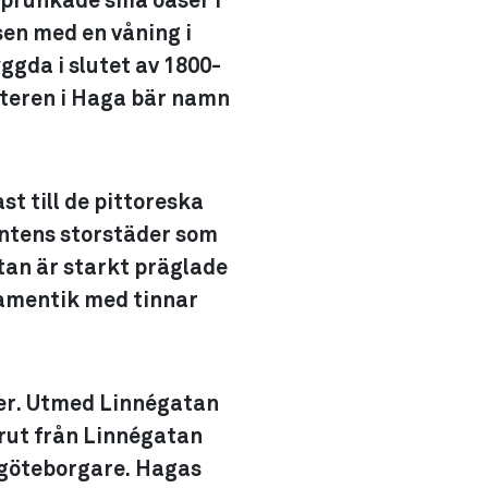
v prunkade små oaser i
en med en våning i
ggda i slutet av 1800-
arteren i Haga bär namn
t till de pittoreska
ntens storstäder som
tan är starkt präglade
namentik med tinnar
éer. Utmed Linnégatan
erut från Linnégatan
 göteborgare. Hagas