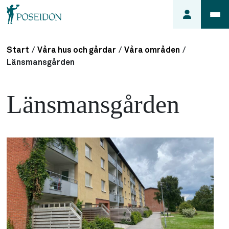
Start
/
Våra hus och gårdar
/
Våra områden
/
Anmäl ett
Länsmansgården
fel i
lägenheten
Länsmansgården
Frågor
om
min
hyra
Så här
söker du
lägenhet