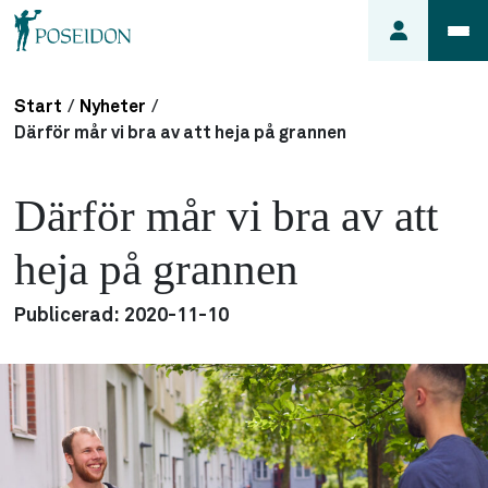
Start
/
Nyheter
/
Anmäl ett
Därför mår vi bra av att heja på grannen
fel i
lägenheten
Därför mår vi bra av att
Frågor
om
heja på grannen
min
hyra
Publicerad:
2020-11-10
Så här
söker du
lägenhet