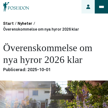
Start
/
Nyheter
/
Anmäl ett
Överenskommelse om nya hyror 2026 klar
fel i
lägenheten
Överenskommelse om
Frågor
om
nya hyror 2026 klar
min
hyra
Publicerad:
2025-10-01
Så här
söker du
lägenhet