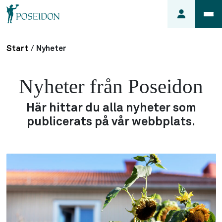
Start
/
Nyheter
Anmäl ett
fel i
Nyheter från Poseidon
lägenheten
Frågor
Här hittar du alla nyheter som
om
publicerats på vår webbplats.
min
hyra
Så här
söker du
lägenhet