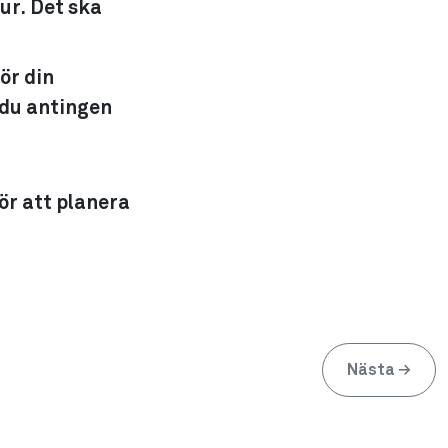
ur. Det ska
ör din
 du antingen
för att planera
Nästa
→