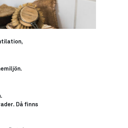
tilation,
nemiljön.
.
ader. Då finns