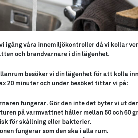
vi igång våra innemiljökontroller då vi kollar ven
tten och brandvarnare i din lägenhet.
anrum besöker vi din lägenhet för att kolla in
x 20 minuter och under besöket tittar vi på:
naren fungerar. Gör den inte det byter vi ut den
uren på varmvattnet håller mellan 50 och 60 gr
isk för skållning eller bakterier.
ionen fungerar som den ska i alla rum.