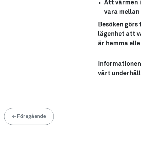
Att värmen i
vara mellan
Besöken görs f
lägenhet att v
är hemma eller
Informationen a
vårt underhåll
←
Föregående