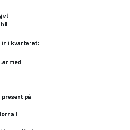
eget
bil.
in i kvarteret:
elar med
n present på
lorna i