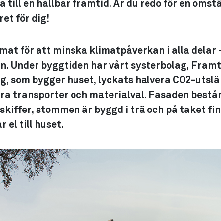
a till en hållbar framtid. Är du redo för en omst
et för dig!
mat för att minska klimatpåverkan i alla delar 
en. Under byggtiden har vårt systerbolag, Fram
g, som bygger huset, lyckats halvera CO2-uts
ra transporter och materialval. Fasaden består
skiffer, stommen är byggd i trä och på taket fin
 el till huset.