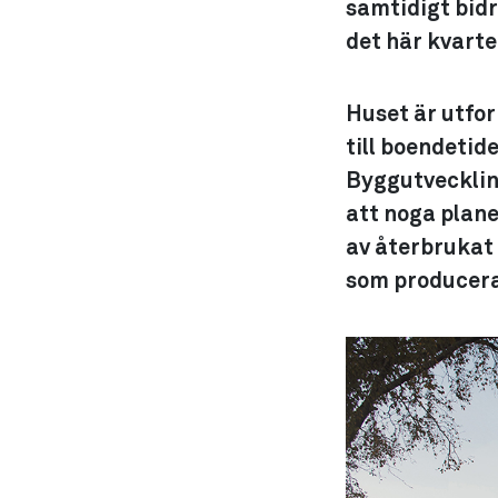
samtidigt bidr
det här kvarter
Huset är utfor
till boendetid
Byggutvecklin
att noga plane
av återbrukat 
som producerar