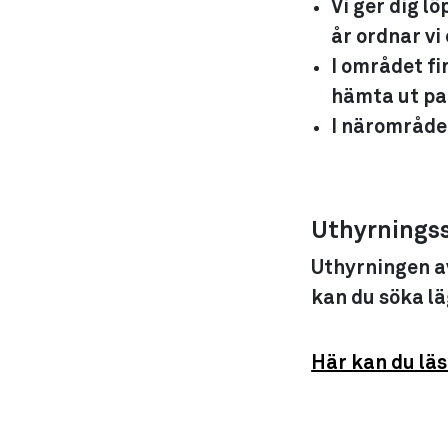
Vi ger dig l
år ordnar vi
I området fi
hämta ut pa
I närområdet
Uthyrnings
Uthyrningen a
kan du söka lä
Här kan du lä