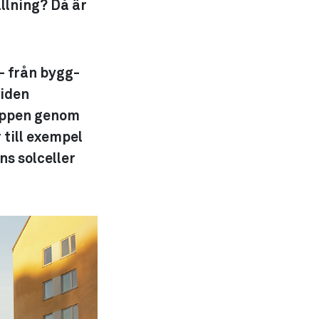
ällning? Då är
– från bygg-
tiden
läppen genom
 till exempel
ns solceller