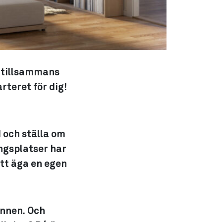
t tillsammans
rteret för dig!
 och ställa om
ingsplatser har
att äga en egen
annen. Och