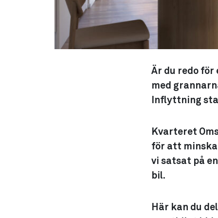
Är du redo för
med grannarna 
Inflyttning st
Kvarteret Omst
för att minska
vi satsat på e
bil.
Här kan du del