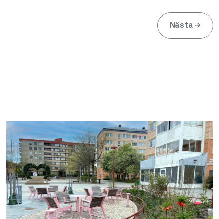
Nästa
→