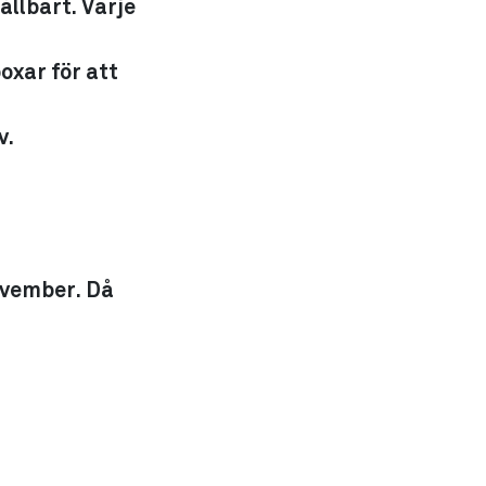
ållbart. Varje
oxar för att
v.
ovember. Då
.