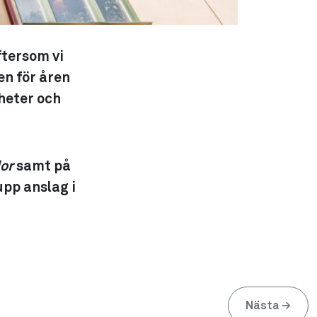
ftersom vi
n för åren
nheter och
dor
samt på
upp anslag i
Nästa
→