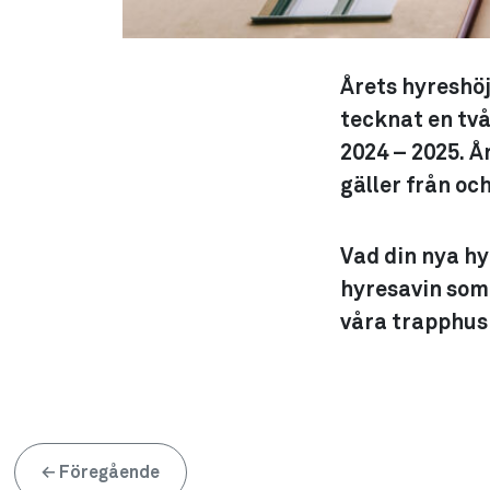
Årets hyreshöj
tecknat en tv
2024 – 2025. Å
gäller från oc
Vad din nya hy
hyresavin som 
våra trapphus
←
Föregående