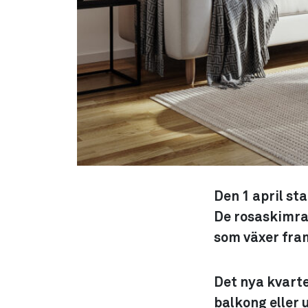
Den 1 april st
De rosaskimran
som växer fra
Det nya kvarte
balkong eller 