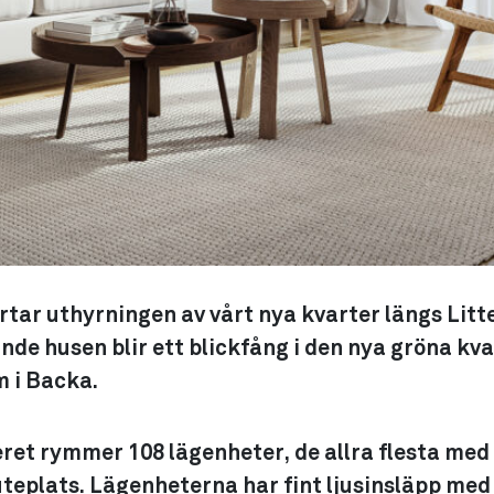
artar uthyrningen av vårt nya kvarter längs Lit
de husen blir ett blickfång i den nya gröna kv
m i Backa.
ret rymmer 108 lägenheter, de allra flesta med
uteplats. Lägenheterna har fint ljusinsläpp me