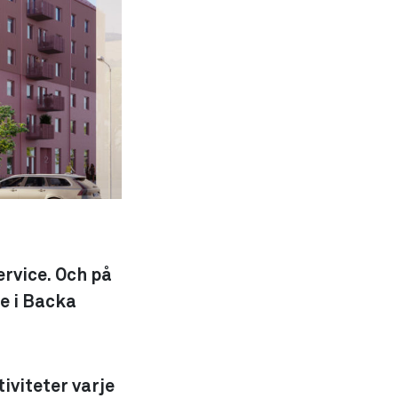
ervice. Och på
de i Backa
iviteter varje