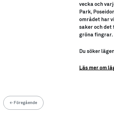
vecka och varj
Park, Poseidon
området har v
saker och det 
gröna fingrar.
Du söker läge
Läs mer om lä
←
Föregående