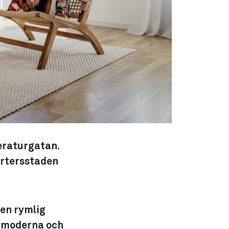
teraturgatan.
artersstaden
 en rymlig
d moderna och