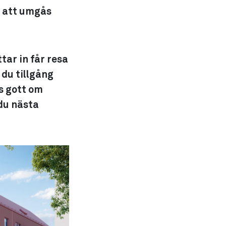
s att umgås
ttar in får resa
du tillgång
ns gott om
 du nästa