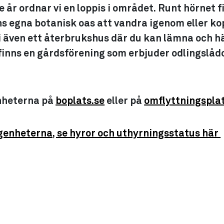
e år ordnar vi en loppis i området. Runt hörnet 
s egna botanisk oas att vandra igenom eller kopp
i även ett återbrukshus där du kan lämna och 
finns en gårdsförening som erbjuder odlingslåd
nheterna på
boplats.se
eller på
omflyttningspla
genheterna, se hyror och uthyrningsstatus här