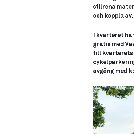
stilrena mate
och koppla av.
I kvarteret har
gratis med Väs
till kvarteret
cykelparkering
avgång med ko