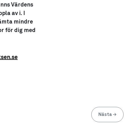
finns Värdens
la av i. I
hämta mindre
or för dig med
tsen.se
Nästa
→