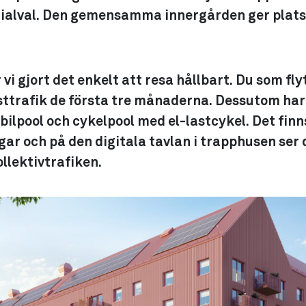
rialval. Den gemensamma innergården ger plat
 vi gjort det enkelt att resa hållbart. Du som fly
ttrafik de första tre månaderna. Dessutom har 
s bilpool och cykelpool med el-lastcykel. Det fin
ar och på den digitala tavlan i trapphusen ser
llektivtrafiken.