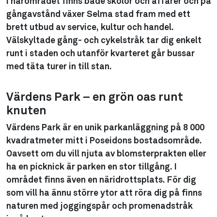
I närområdet finns både skolor och affärer och på
gångavstånd växer Selma stad fram med ett
brett utbud av service, kultur och handel.
Välskyltade gång- och cykelstråk tar dig enkelt
runt i staden och utanför kvarteret går bussar
med täta turer in till stan.
Värdens Park – en grön oas runt
knuten
Värdens Park är en unik parkanläggning på 8 000
kvadratmeter mitt i Poseidons bostadsområde.
Oavsett om du vill njuta av blomsterprakten eller
ha en picknick är parken en stor tillgång. I
området finns även en näridrottsplats. För dig
som vill ha ännu större ytor att röra dig på finns
naturen med joggingspår och promenadstråk