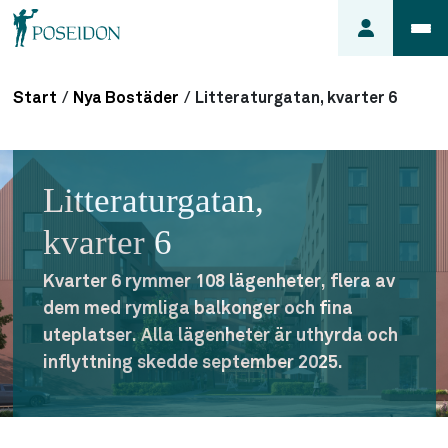
Start
/
Nya Bostäder
/
Litteraturgatan, kvarter 6
Anmäl ett
fel i
lägenheten
Litteraturgatan,
Frågor
om
kvarter 6
min
hyra
Kvarter 6 rymmer 108 lägenheter, flera av
dem med rymliga balkonger och fina
Så här
uteplatser. Alla lägenheter är uthyrda och
söker du
lägenhet
inflyttning skedde september 2025.