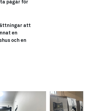
sta pågår för
ättningar att
annat en
shus och en