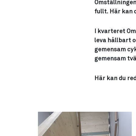
Omställningen 
fullt. Här kan d
I kvarteret Om
leva hållbart 
gemensam cykel
gemensam tvät
Här kan du reda