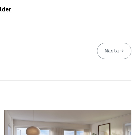
lder
Nästa
→