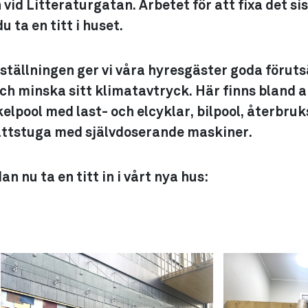
vid Litteraturgatan. Arbetet för att fixa det si
u ta en titt i huset.
ställningen ger vi våra hyresgäster goda föruts
och minska sitt klimatavtryck. Här finns bland 
pool med last- och elcyklar, bilpool, återbruk
tstuga med självdoserande maskiner.
n nu ta en titt in i vårt nya hus: