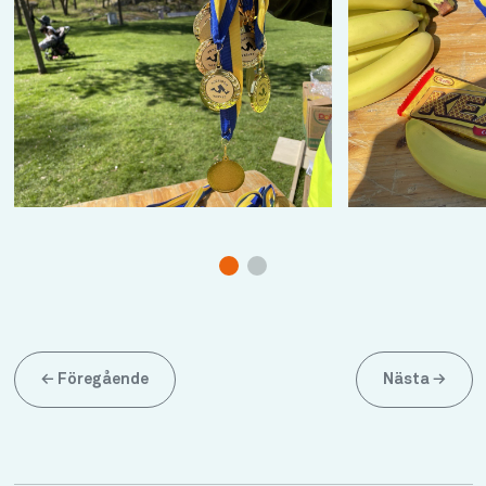
←
Föregående
Nästa
→