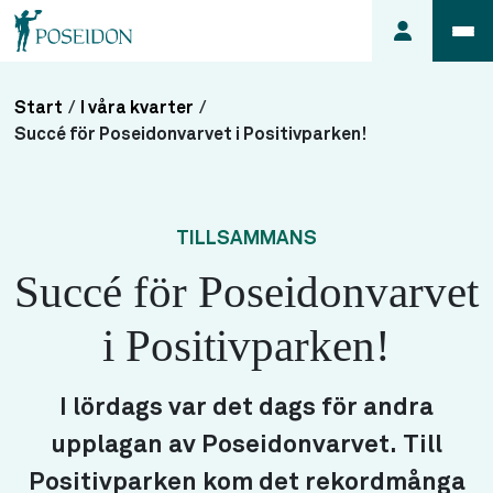
Start
/
I våra kvarter
/
Anmäl ett
Succé för Poseidonvarvet i Positivparken!
fel i
lägenheten
Frågor
TILLSAMMANS
om
Succé för Poseidonvarvet
min
hyra
i Positivparken!
Så här
söker du
lägenhet
I lördags var det dags för andra
upplagan av Poseidonvarvet. Till
Positivparken kom det rekordmånga