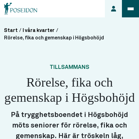
Start
/
I våra kvarter
/
Anmäl ett
Rörelse, fika och gemenskap i Högsbohöjd
fel i
lägenheten
Frågor
TILLSAMMANS
om
Rörelse, fika och
min
hyra
gemenskap i Högsbohöjd
Så här
söker du
lägenhet
På trygghetsboendet i Högsbohöjd
möts seniorer för rörelse, fika och
gemenskap. Här är tröskeln låg,