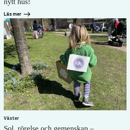
nytt hus!
Läs mer
Väster
Sol, rörelse och gemenskap –