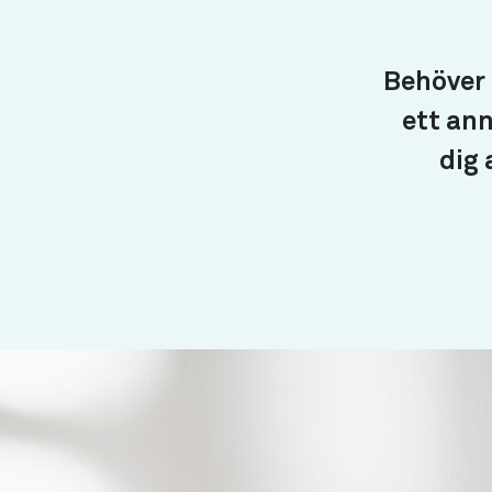
Behöver d
ett ann
dig 