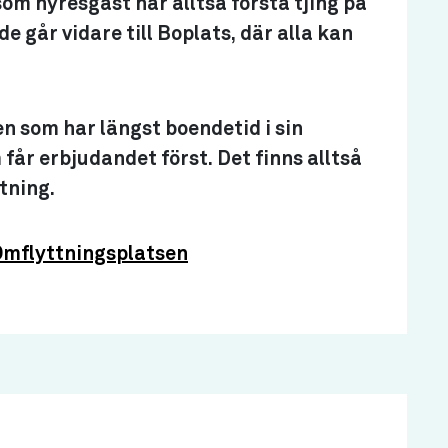
m hyresgäst har alltså första tjing på
e går vidare till Boplats, där alla kan
en som har längst boendetid i sin
år erbjudandet först. Det finns alltså
ttning.
 Omflyttningsplatsen