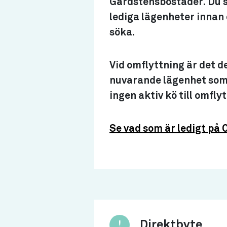
Gårdstensbostäder. Du so
lediga lägenheter innan d
söka.
Vid omflyttning är det d
nuvarande lägenhet som f
ingen aktiv kö till omfly
Se vad som är ledigt på
Direktbyte
!