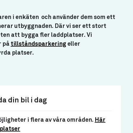
aren i enkäten och använder dem som ett
nerar utbyggnaden. Där vi ser ett stort
eten att bygga fler laddplatser. Vi
r på
tillståndsparkering
eller
yrda platser.
a din bil i dag
jligheter i flera av våra områden.
Här
dplatser