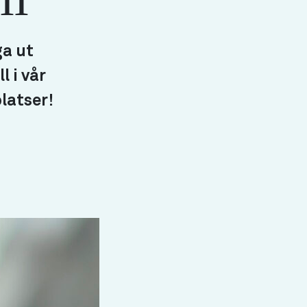
ga ut
l i vår
latser!