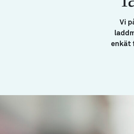
Vi p
laddmö
enkät 