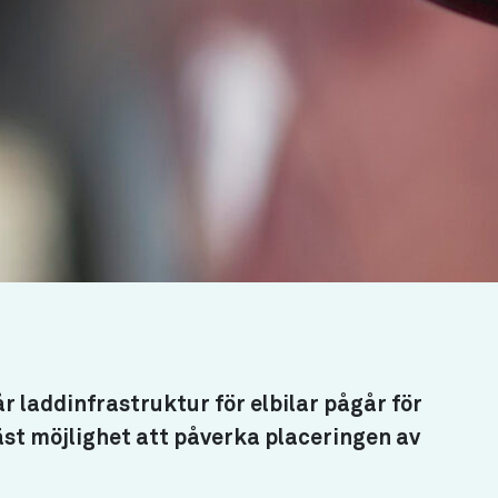
r laddinfrastruktur för elbilar pågår för
äst möjlighet att påverka placeringen av