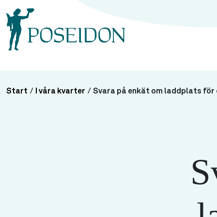
Start
/
I våra kvarter
/
Svara på enkät om laddplats för e
S
l