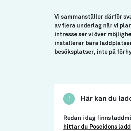
Vi sammanställer därför sv
av flera underlag när vi pla
intresse ser vi över möjligh
installerar bara laddplatse
besöksplatser, inte på förh
Här kan du ladd
!
Redan i dag finns laddmö
hittar du Poseidons lad