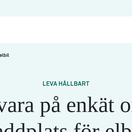
lbil
LEVA HÅLLBART
vara på enkät 
addplats för elb