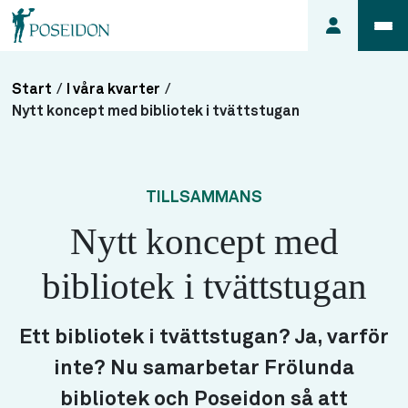
Start
/
I våra kvarter
/
Anmäl ett
Nytt koncept med bibliotek i tvättstugan
fel i
lägenheten
Frågor
TILLSAMMANS
om
Nytt koncept med
min
hyra
bibliotek i tvättstugan
Så här
söker du
lägenhet
Ett bibliotek i tvättstugan? Ja, varför
inte? Nu samarbetar Frölunda
bibliotek och Poseidon så att