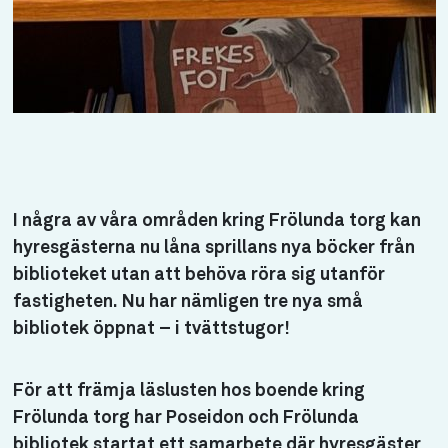
I några av våra områden kring Frölunda torg kan
hyresgästerna nu låna sprillans nya böcker från
biblioteket utan att behöva röra sig utanför
fastigheten. Nu har nämligen tre nya små
bibliotek öppnat – i tvättstugor!
För att främja läslusten hos boende kring
Frölunda torg har Poseidon och Frölunda
bibliotek startat ett samarbete där hyresgäster