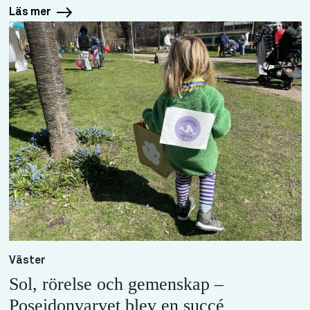
Läs mer
Väster
Sol, rörelse och gemenskap –
Poseidonvarvet blev en succé