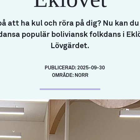
å att ha kul och röra på dig? Nu kan 
dansa populär boliviansk folkdans i Eklö
Lövgärdet.
PUBLICERAD:
2025-09-30
OMRÅDE:
NORR