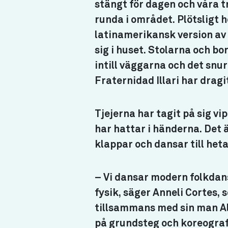
stängt för dagen och våra t
runda i området. Plötsligt 
latinamerikansk version av 
sig i huset. Stolarna och b
intill väggarna och det snu
Fraternidad Illari har dragi
Tjejerna har tagit på sig vi
har hattar i händerna. Det 
klappar och dansar till het
– Vi dansar modern folkdans
fysik, säger Anneli Cortes,
tillsammans med sin man Al
på grundsteg och koreograf