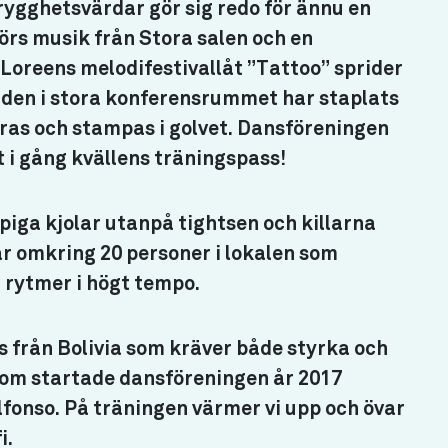
rygghetsvärdar gör sig redo för ännu en
hörs musik från Stora salen och en
Loreens melodifestivallåt ”Tattoo” sprider
orden i stora konferensrummet har staplats
rras och stampas i golvet. Dansföreningen
t i gång kvällens träningspass!
ppiga kjolar utanpå tightsen och killarna
är omkring 20 personer i lokalen som
a rytmer i högt tempo.
 från Bolivia som kräver både styrka och
 som startade dansföreningen år 2017
fonso. På träningen värmer vi upp och övar
i.