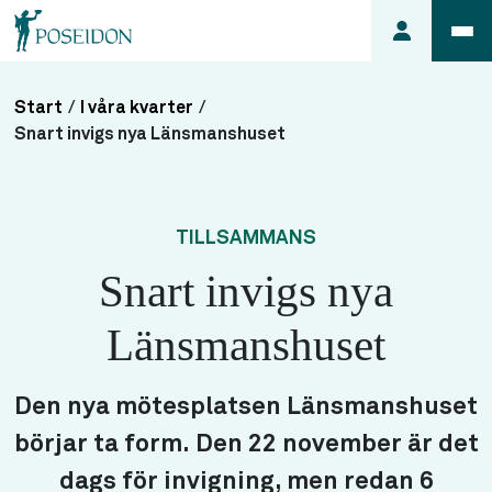
Start
/
I våra kvarter
/
Anmäl ett
Snart invigs nya Länsmanshuset
fel i
lägenheten
Frågor
TILLSAMMANS
om
Snart invigs nya
min
hyra
Länsmanshuset
Så här
söker du
lägenhet
Den nya mötesplatsen Länsmanshuset
börjar ta form. Den 22 november är det
dags för invigning, men redan 6