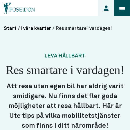
Start
/
I våra kvarter
/
Res smartare i vardagen!
Anmäl ett
fel i
lägenheten
LEVA HÅLLBART
Frågor
Res smartare i vardagen!
om
min
hyra
Att resa utan egen bil har aldrig varit
Så här
smidigare. Nu finns det fler goda
söker du
lägenhet
möjligheter att resa hållbart. Här är
lite tips på vilka mobilitetstjänster
som finns i ditt närområde!