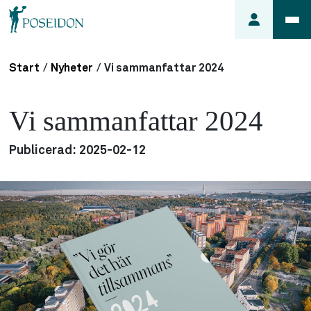
Start
/
Nyheter
/
Vi sammanfattar 2024
Anmäl ett
fel i
Vi sammanfattar 2024
lägenheten
Frågor
Publicerad:
2025-02-12
om
min
hyra
Så här
söker du
lägenhet