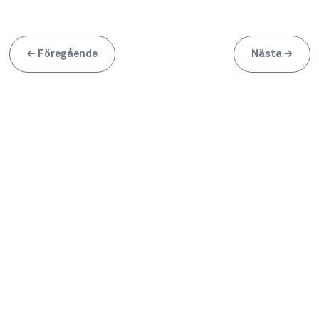
←
Föregående
Nästa
→