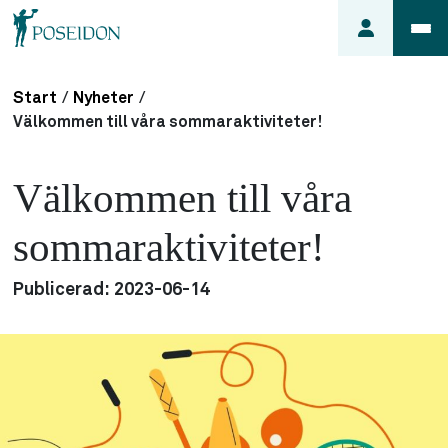
Start
/
Nyheter
/
Anmäl ett
Välkommen till våra sommaraktiviteter!
fel i
lägenheten
Välkommen till våra
Frågor
om
sommaraktiviteter!
min
hyra
Publicerad:
2023-06-14
Så här
söker du
lägenhet