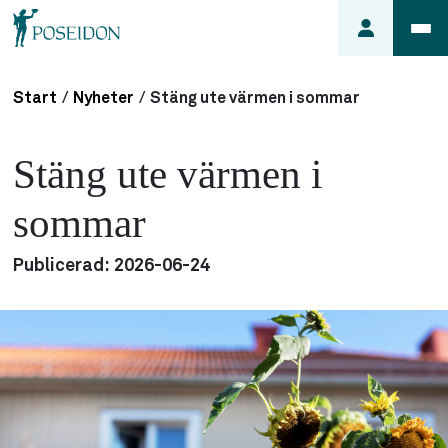
Start
/
Nyheter
/
Stäng ute värmen i sommar
Anmäl ett
fel i
Stäng ute värmen i
lägenheten
Frågor
sommar
om
min
Publicerad:
2026-06-24
hyra
Så här
söker du
lägenhet