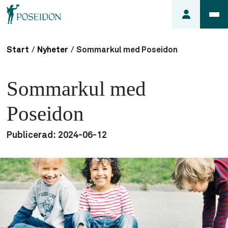
Start
/
Nyheter
/
Sommarkul med Poseidon
Anmäl ett
fel i
Sommarkul med
lägenheten
Frågor
Poseidon
om
min
Publicerad:
2024-06-12
hyra
Så här
söker du
lägenhet