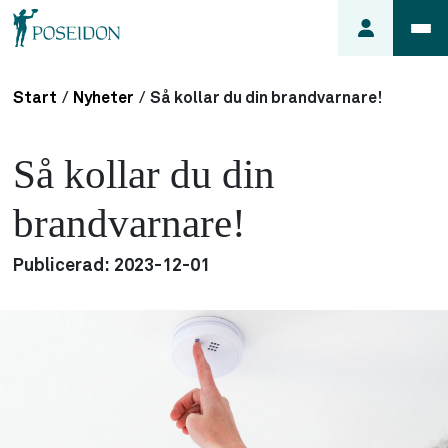
Start
/
Nyheter
/
Så kollar du din brandvarnare!
Anmäl ett
fel i
Så kollar du din
lägenheten
Frågor
brandvarnare!
om
min
Publicerad:
2023-12-01
hyra
Så här
söker du
lägenhet