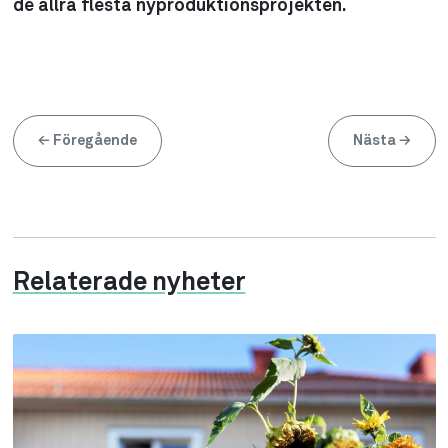
de allra flesta nyproduktionsprojekten.
←
Föregående
Nästa
→
Relaterade nyheter