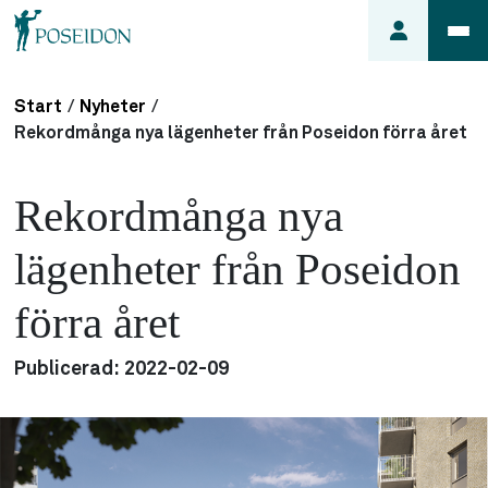
Start
/
Nyheter
/
Anmäl ett
Rekordmånga nya lägenheter från Poseidon förra året
fel i
lägenheten
Rekordmånga nya
Frågor
om
lägenheter från Poseidon
min
hyra
förra året
Så här
söker du
Publicerad:
2022-02-09
lägenhet