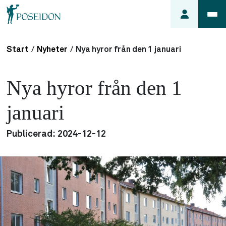
Start
/
Nyheter
/
Nya hyror från den 1 januari
Anmäl ett
fel i
Nya hyror från den 1
lägenheten
Frågor
januari
om
min
Publicerad:
2024-12-12
hyra
Så här
söker du
lägenhet