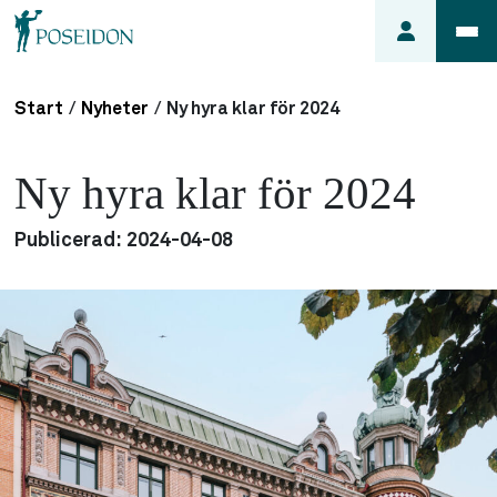
Start
/
Nyheter
/
Ny hyra klar för 2024
Anmäl ett
fel i
Ny hyra klar för 2024
lägenheten
Frågor
Publicerad:
2024-04-08
om
min
hyra
Så här
söker du
lägenhet