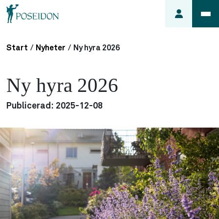
Start
/
Nyheter
/
Ny hyra 2026
Anmäl ett
fel i
Ny hyra 2026
lägenheten
Frågor
Publicerad:
2025-12-08
om
min
hyra
Så här
söker du
lägenhet