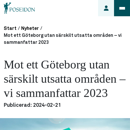
Start
/
Nyheter
/
Anmäl ett
Mot ett Göteborg utan särskilt utsatta områden – vi
fel i
sammanfattar 2023
lägenheten
Frågor
Mot ett Göteborg utan
om
min
särskilt utsatta områden –
hyra
vi sammanfattar 2023
Så här
söker du
lägenhet
Publicerad:
2024-02-21