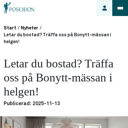
Start
/
Nyheter
/
Anmäl ett
Letar du bostad? Träffa oss på Bonytt-mässan i
fel i
helgen!
lägenheten
Frågor
Letar du bostad? Träffa
om
min
oss på Bonytt-mässan i
hyra
helgen!
Så här
söker du
lägenhet
Publicerad:
2025-11-13