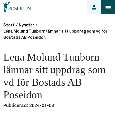
Start
/
Nyheter
/
Anmäl ett
Lena Molund Tunborn lämnar sitt uppdrag som vd för
fel i
Bostads AB Poseidon
lägenheten
Frågor
Lena Molund Tunborn
om
min
lämnar sitt uppdrag som
hyra
vd för Bostads AB
Så här
söker du
Poseidon
lägenhet
Publicerad:
2024-01-08