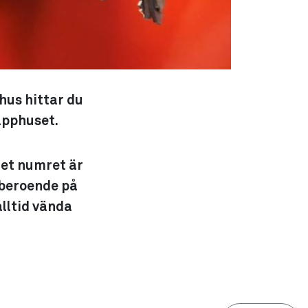
 hus hittar du
rapphuset.
det numret är
 beroende på
alltid vända