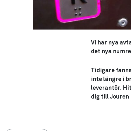
Vi har nya avta
det nya numret
Tidigare fanns
inte längre i 
leverantör. Hi
dig till Jouren