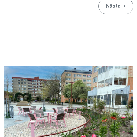
Nästa
→