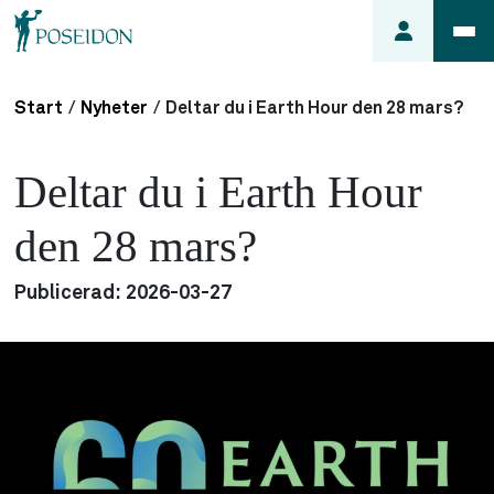
Start
/
Nyheter
/
Deltar du i Earth Hour den 28 mars?
Anmäl ett
fel i
Deltar du i Earth Hour
lägenheten
Frågor
den 28 mars?
om
min
Publicerad:
2026-03-27
hyra
Så här
söker du
lägenhet