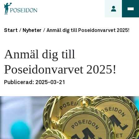
Start
/
Nyheter
/
Anmäl dig till Poseidonvarvet 2025!
Anmäl ett
fel i
Anmäl dig till
lägenheten
Frågor
Poseidonvarvet 2025!
om
min
Publicerad:
2025-03-21
hyra
Så här
söker du
lägenhet