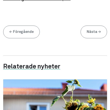
←
Föregående
Nästa
→
Relaterade nyheter