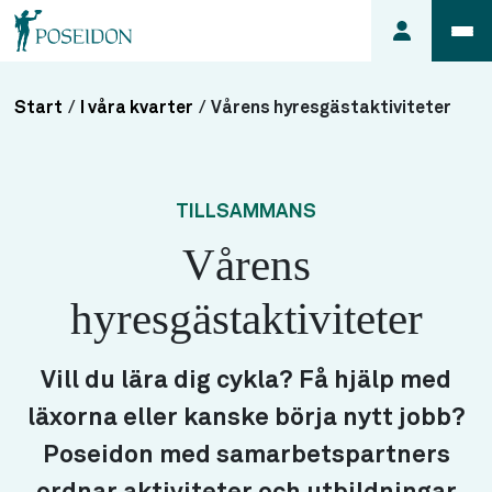
Start
/
I våra kvarter
/
Vårens hyresgästaktiviteter
Anmäl ett
fel i
lägenheten
TILLSAMMANS
Frågor
Vårens
om
min
hyresgästaktiviteter
hyra
Så här
söker du
Vill du lära dig cykla? Få hjälp med
lägenhet
läxorna eller kanske börja nytt jobb?
Poseidon med samarbetspartners