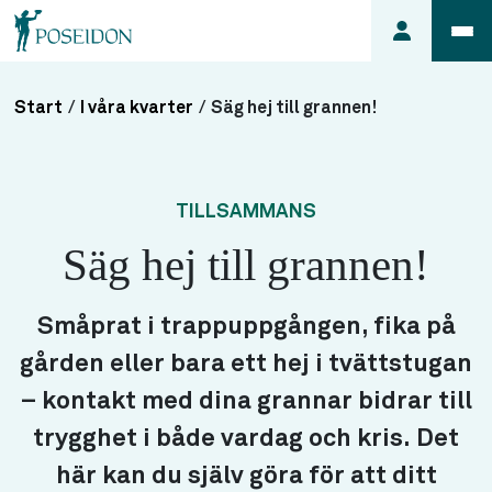
Start
/
I våra kvarter
/
Säg hej till grannen!
Anmäl ett
fel i
lägenheten
TILLSAMMANS
Frågor
Säg hej till grannen!
om
min
hyra
Småprat i trappuppgången, fika på
Så här
gården eller bara ett hej i tvättstugan
söker du
lägenhet
– kontakt med dina grannar bidrar till
trygghet i både vardag och kris. Det
här kan du själv göra för att ditt