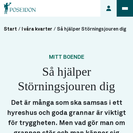
Start
/
I våra kvarter
/
Så hjälper Störningsjouren dig
Anmäl ett
fel i
lägenheten
MITT BOENDE
Frågor
Så hjälper
om
min
Störningsjouren dig
hyra
Så här
söker du
Det är många som ska samsas i ett
lägenhet
hyreshus och goda grannar är viktigt
för tryggheten. Men vad gör man om