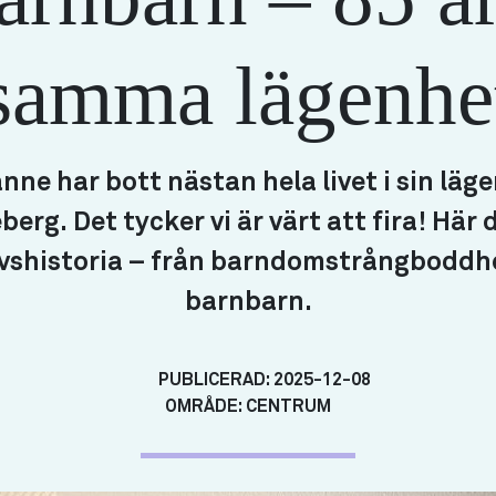
samma lägenhe
nne har bott nästan hela livet i sin läge
erg. Det tycker vi är värt att fira! Här 
livshistoria – från barndomstrångboddhet
barnbarn.
PUBLICERAD:
2025-12-08
OMRÅDE:
CENTRUM