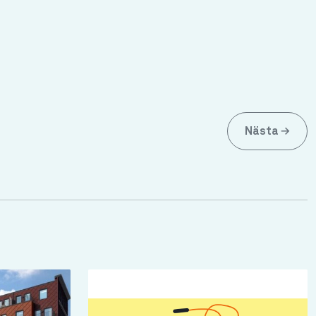
Nästa
→