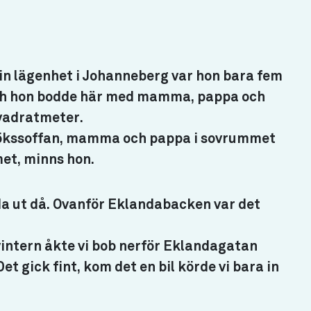
sin lägenhet i Johanneberg var hon bara fem
och hon bodde här med mamma, pappa och
kvadratmeter.
 kökssoffan, mamma och pappa i sovrummet
et, minns hon.
a ut då. Ovanför Eklandabacken var det
 vintern åkte vi bob nerför Eklandagatan
 gick fint, kom det en bil körde vi bara in