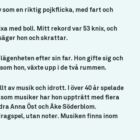
 som en riktig pojkflicka, med fart och
ixa med boll. Mitt rekord var 53 knix, och
 säger hon och skrattar.
ägenheten efter sin far. Hon gifte sig och
s som hon, växte upp i de två rummen.
llt av musik och idrott. I över 40 år spelade
 som musiker har hon uppträtt med flera
ndra Anna Öst och Åke Söderblom.
 dragspel, utan noter. Musiken finns inom