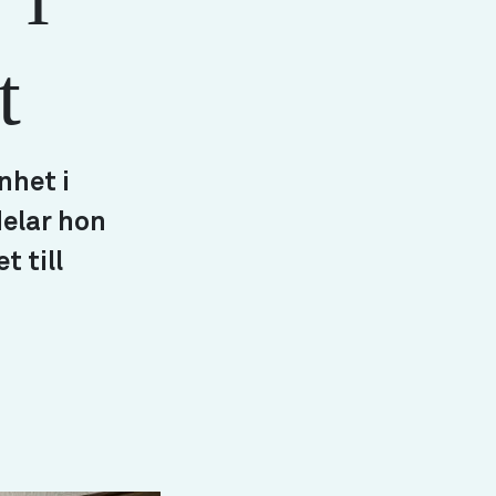
t
nhet i
delar hon
 till