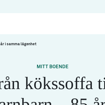
5 år i samma lägenhet
MITT BOENDE
rån kökssoffa ti
arnbarn – 85 år