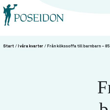
Start
/
I våra kvarter
/
Från kökssoffa till barnbarn – 8
F
b