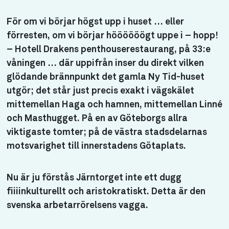
För om vi börjar högst upp i huset … eller
förresten, om vi börjar höööööögt uppe i – hopp!
– Hotell Drakens penthouserestaurang, på 33:e
våningen … där uppifrån inser du direkt vilken
glödande brännpunkt det gamla Ny Tid-huset
utgör; det står just precis exakt i vägskälet
mittemellan Haga och hamnen, mittemellan Linné
och Masthugget. På en av Göteborgs allra
viktigaste tomter; på de västra stadsdelarnas
motsvarighet till innerstadens Götaplats.
Nu är ju förstås Järntorget inte ett dugg
fiiiinkulturellt och aristokratiskt. Detta är den
svenska arbetarrörelsens vagga.