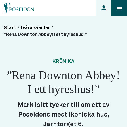
Start
/
I våra kvarter
/
Anmäl ett
”Rena Downton Abbey! I ett hyreshus!”
fel i
lägenheten
Frågor
KRÖNIKA
om
”Rena Downton Abbey!
min
hyra
I ett hyreshus!”
Så här
söker du
lägenhet
Mark Isitt tycker till om ett av
Poseidons mest ikoniska hus,
Järntorget 6.